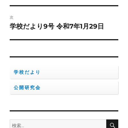
ナ
投
ビ
稿:
次
ゲ
学校だより9号 令和7年1月29日
次
の
ー
投
シ
稿:
ョ
学校だより
ン
公開研究会
検
検
索