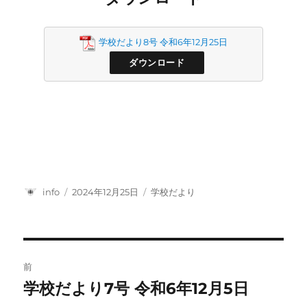
学校だより8号 令和6年12月25日
ダウンロード
投
投
カ
info
2024年12月25日
学校だより
稿
稿
テ
者
日:
ゴ
リ
ー
投
前
稿
学校だより7号 令和6年12月5日
前
の