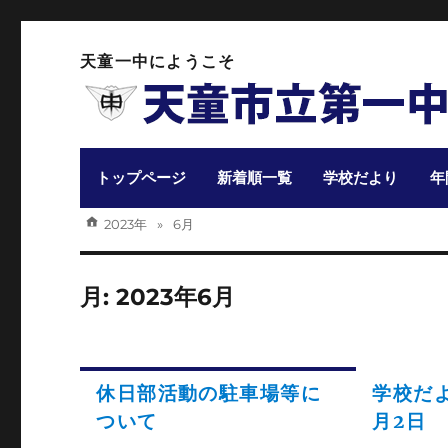
天童一中にようこそ
トップページ
新着順一覧
学校だより
年
2023年
6月
月:
2023年6月
休日部活動の駐車場等に
学校だよ
ついて
月2日