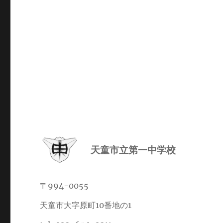
稿
日:
日:
天童市立第一中学校
〒994-0055
天童市大字原町10番地の1