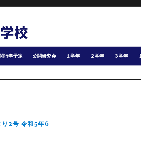
間行事予定
公開研究会
１学年
２学年
３学年
り2号 令和5年6