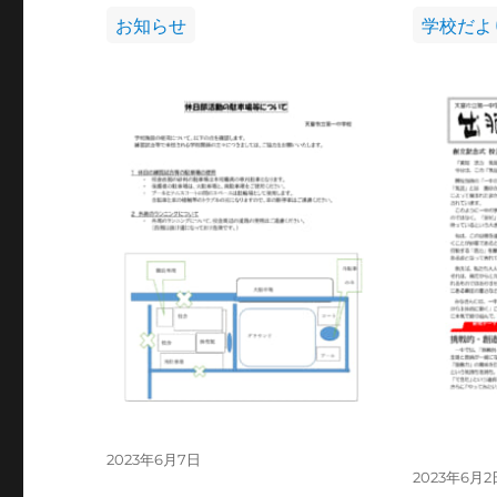
カ
カ
お知らせ
学校だよ
テ
テ
ゴ
ゴ
リ
リ
ー
ー
投
2023年6月7日
投
2023年6月2
稿