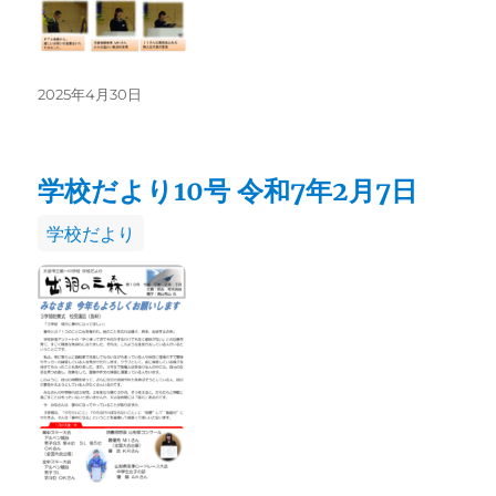
投
2025年4月30日
稿
日:
学校だより10号 令和7年2月7日
カ
学校だより
テ
ゴ
リ
ー