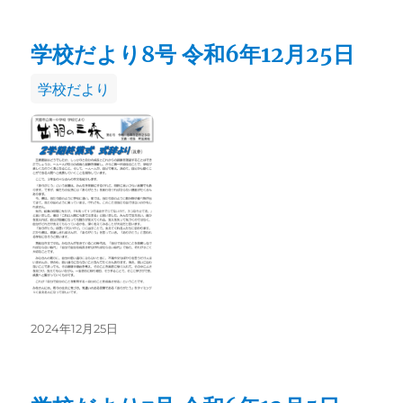
日:
学校だより8号 令和6年12月25日
カ
学校だより
テ
ゴ
リ
ー
投
2024年12月25日
稿
日: