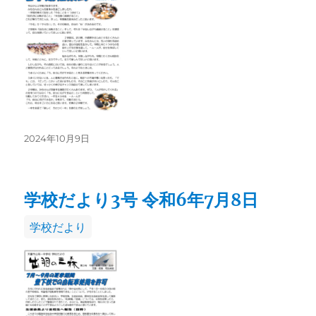
リ
ー
投
2024年10月9日
稿
日:
学校だより3号 令和6年7月8日
カ
学校だより
テ
ゴ
リ
ー