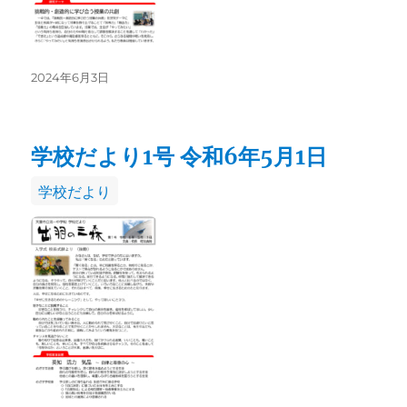
投
2024年6月3日
稿
日:
学校だより1号 令和6年5月1日
カ
学校だより
テ
ゴ
リ
ー