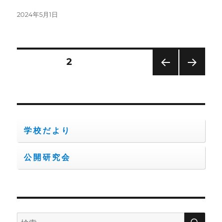
投
2024年5月1日
稿
日:
投
固定ページ
2
前の
次の
稿
ペー
ペー
ジ
ジ
の
ペ
学校だより
ー
公開研究会
ジ
送
検
検