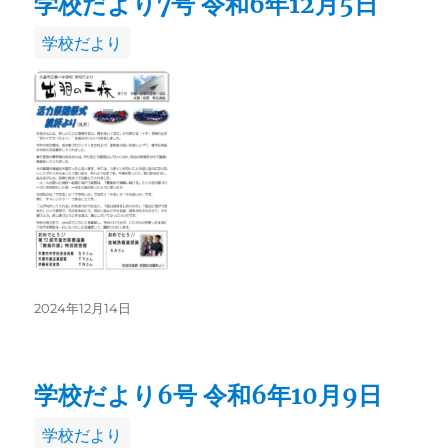
学校だより7号 令和6年12月5日
カ
学校だより
テ
ゴ
リ
ー
投
2024年12月14日
稿
日:
学校だより6号 令和6年10月9日
カ
学校だより