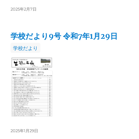
投
2025年2月7日
稿
日:
学校だより9号 令和7年1月29日
カ
学校だより
テ
ゴ
リ
ー
投
2025年1月29日
稿