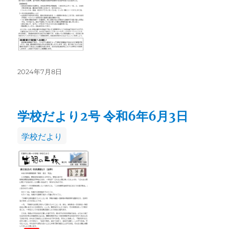
投
2024年7月8日
稿
日:
学校だより2号 令和6年6月3日
カ
学校だより
テ
ゴ
リ
ー