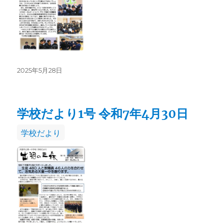
投
2025年5月28日
稿
日:
学校だより1号 令和7年4月30日
カ
学校だより
テ
ゴ
リ
ー