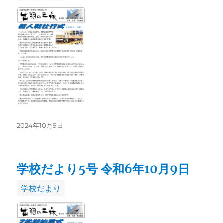
テ
ゴ
リ
ー
投
2024年10月9日
稿
日:
学校だより5号 令和6年10月9日
カ
学校だより
テ
ゴ