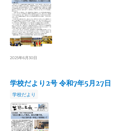
リ
ー
投
2025年6月30日
稿
日:
学校だより2号 令和7年5月27日
カ
学校だより
テ
ゴ
リ
ー