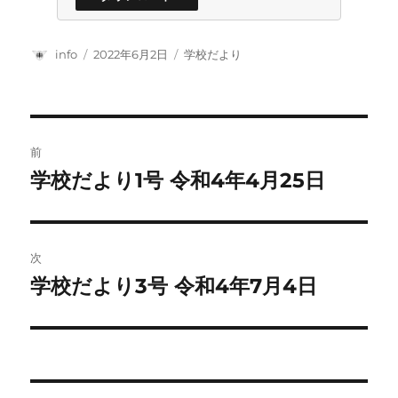
投
投
カ
info
2022年6月2日
学校だより
稿
稿
テ
者
日:
ゴ
リ
ー
投
前
稿
学校だより1号 令和4年4月25日
前
の
ナ
投
ビ
稿:
次
ゲ
学校だより3号 令和4年7月4日
次
の
ー
投
シ
稿:
ョ